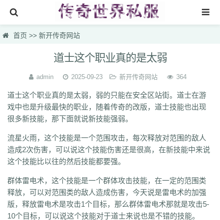
首页
首页
>>
新开传奇网站
找sf999传奇发布网
道士这个职业真的是太弱
传奇搜服
admin
2025-09-23
新开传奇网站
364
热门私服
道士这个职业真的是太弱，弱的只能在安全区站街。道士在游
戏中也是升级最快的职业，随着传奇的改版，道士技能也出现
新开传奇网站
很多新技能，那下面就说新技能强弱。
刚开一秒传奇
流星火雨，这个技能是一个范围攻击，每次释放对范围的敌人
新开传奇网站专区
造成2次伤害，可以说这个技能伤害还是很高，在新技能中来说
这个技能比以往的然后技能都要强。
群体雷电术，这个技能是一个群体攻击技能，在一定的范围类
释放，可以对范围类的敌人造成伤害，今天说是雷电术的加强
版，释放雷电术是攻击1个目标，那么群体雷电术那就是攻击5-
10个目标，可以说这个技能对于道士来说也是不错的技能。