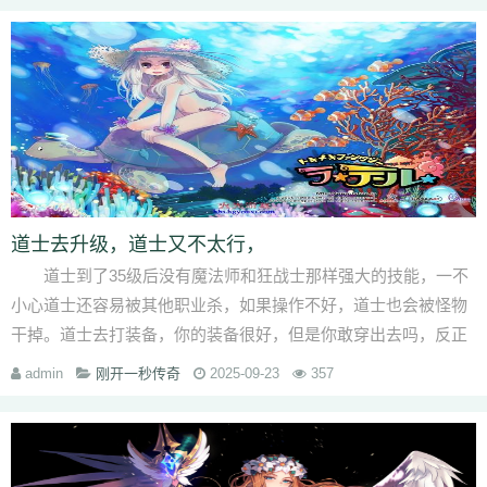
道士去升级，道士又不太行，
道士到了35级后没有魔法师和狂战士那样强大的技能，一不
小心道士还容易被其他职业杀，如果操作不好，道士也会被怪物
干掉。道士去打装备，你的装备很好，但是你敢穿出去吗，反正
我就没有进过几个···
admin
刚开一秒传奇
2025-09-23
357