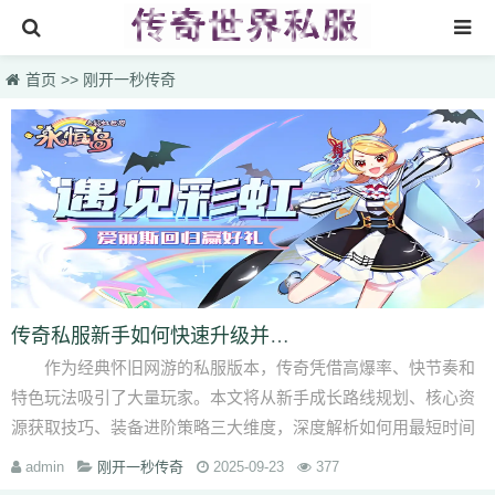
首页
首页
>>
刚开一秒传奇
找sf999传奇发布网
传奇搜服
热门私服
新开传奇网站
刚开一秒传奇
新开传奇网站专区
传奇私服新手如何快速升级并获取极品装备？
作为经典怀旧网游的私服版本，传奇凭借高爆率、快节奏和
特色玩法吸引了大量玩家。本文将从新手成长路线规划、核心资
源获取技巧、装备进阶策略三大维度，深度解析如何用最短时间
突破战力天花板，···
admin
刚开一秒传奇
2025-09-23
377