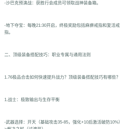
-沙巴克预演战：获胜行会成员可领取战神装备箱。
-地下夺宝：每晚21:30开启，终极奖励包括麻痹戒指和复活戒
指。
二、顶级装备搭配技巧：职业专属与通用法则
1.76极品合击如何快速提升战力？顶级装备搭配技巧有哪些？
1.战士：极致输出与生存平衡
-武器选择：开天（基础攻击35-85，强化+10后激活破防10%）
>裁决之杖（过渡装）。