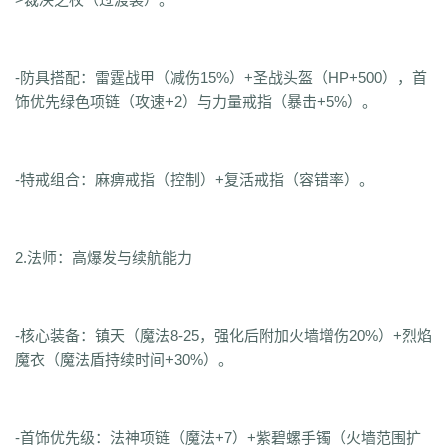
-防具搭配：雷霆战甲（减伤15%）+圣战头盔（HP+500），首
饰优先绿色项链（攻速+2）与力量戒指（暴击+5%）。
-特戒组合：麻痹戒指（控制）+复活戒指（容错率）。
2.法师：高爆发与续航能力
-核心装备：镇天（魔法8-25，强化后附加火墙增伤20%）+烈焰
魔衣（魔法盾持续时间+30%）。
-首饰优先级：法神项链（魔法+7）+紫碧螺手镯（火墙范围扩