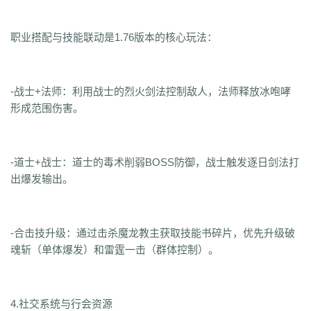
职业搭配与技能联动是1.76版本的核心玩法：
-战士+法师：利用战士的烈火剑法控制敌人，法师释放冰咆哮
形成范围伤害。
-道士+战士：道士的毒术削弱BOSS防御，战士触发逐日剑法打
出爆发输出。
-合击技升级：通过击杀魔龙教主获取技能书碎片，优先升级破
魂斩（单体爆发）和雷霆一击（群体控制）。
4.社交系统与行会资源