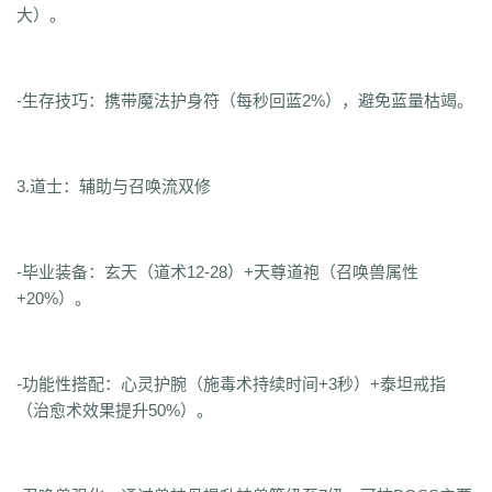
大）。
-生存技巧：携带魔法护身符（每秒回蓝2%），避免蓝量枯竭。
3.道士：辅助与召唤流双修
-毕业装备：玄天（道术12-28）+天尊道袍（召唤兽属性
+20%）。
-功能性搭配：心灵护腕（施毒术持续时间+3秒）+泰坦戒指
（治愈术效果提升50%）。