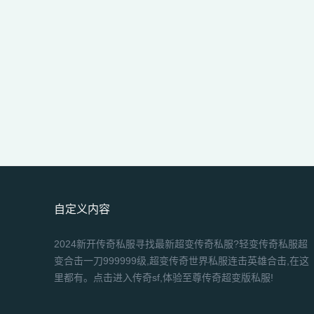
自定义内容
2024新开传奇私服寻找最新超变传奇私服?轻变传奇私服超
变合击一刀999999级,超变传奇世界私服连击英雄合击,在这
里都有。点击进入传奇sf,体验至尊传奇超变版私服!