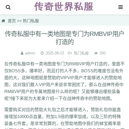
首页
首页
>>
热门私服
找sf999传奇发布网
传奇私服中有一类地图是专门为RMBVIP用户
打造的
传奇搜服
热门私服
admin
2025-09-23
热门私服
393
在传奇私服中有一类地图是专门为RMBVIP用户打造的，里面不
新开传奇网站
仅BOSS多，爆率好，而且打的人不多，BOSS的难度也没有外
刚开一秒传奇
面的大，这种地图就是赞助的VIPVIP用户才能够进入的赞助地
图，这对我们散人VIP用户来说非常困扰了。那么在战神传奇中
新开传奇网站专区
RMBVIP用户的专属地图是什么样的呢？又能够爆出哪些装备
呢?接下来就为大家来介绍一下在战神传奇中的赞助地图。
需要购买对应的赞助大礼包之后才能够进入，赞助礼包你能直
接增加10000点血量，附加1.5倍的爆率加成，以及三阶的特殊
装备七件套，是非常划算的，在赞助地图中我们的掉宝概率是