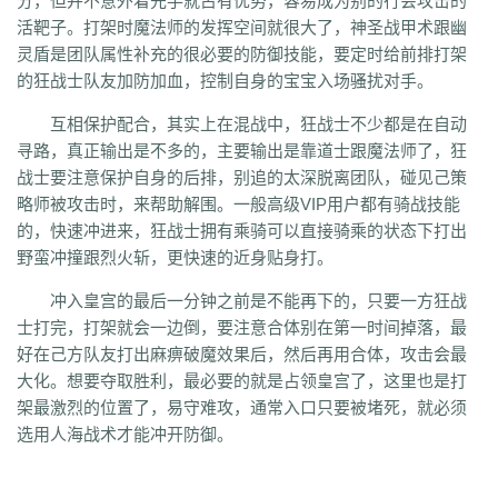
分，但并不意外着先手就占有优势，容易成为别的行会攻击的
活靶子。打架时魔法师的发挥空间就很大了，神圣战甲术跟幽
灵盾是团队属性补充的很必要的防御技能，要定时给前排打架
的狂战士队友加防加血，控制自身的宝宝入场骚扰对手。
互相保护配合，其实上在混战中，狂战士不少都是在自动
寻路，真正输出是不多的，主要输出是靠道士跟魔法师了，狂
战士要注意保护自身的后排，别追的太深脱离团队，碰见己策
略师被攻击时，来帮助解围。一般高级VIP用户都有骑战技能
的，快速冲进来，狂战士拥有乘骑可以直接骑乘的状态下打出
野蛮冲撞跟烈火斩，更快速的近身贴身打。
冲入皇宫的最后一分钟之前是不能再下的，只要一方狂战
士打完，打架就会一边倒，要注意合体别在第一时间掉落，最
好在己方队友打出麻痹破魔效果后，然后再用合体，攻击会最
大化。想要夺取胜利，最必要的就是占领皇宫了，这里也是打
架最激烈的位置了，易守难攻，通常入口只要被堵死，就必须
选用人海战术才能冲开防御。