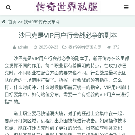
首页
首页
>>
找sf999传奇发布网
找sf999传奇发布网
沙巴克是VIP用户行会战必争的副本
传奇搜服
admin
2025-09-23
找sf999传奇发布网
372
热门私服
沙巴克是VIP用户行会战必争的副本了，新开传奇在这里都
会发挥不同的作用，每个职业都有着鲜明的特点。在攻打沙巴
新开传奇网站
克时，不同职业在配合方面的要求也不同。行会战是最考虑团
刚开一秒传奇
队配合的一场范围打架了。指挥，行会战必须有指挥，怎么
打，什么时间冲，什么时候撤都需要统一的指令，VIP用户输出
新开传奇网站专区
目标要集中，如何站位分布，需要一个有经验的VIP用户来进行
指挥的。
道士职业要尽快铺满火墙，对手的狂战士会集中在一起，
要离开打架区域，远程打出范围技能进行攻击。如果操作技术
过硬，能在打沙巴克时到了更好的配合。虽然砍旗帜补充积